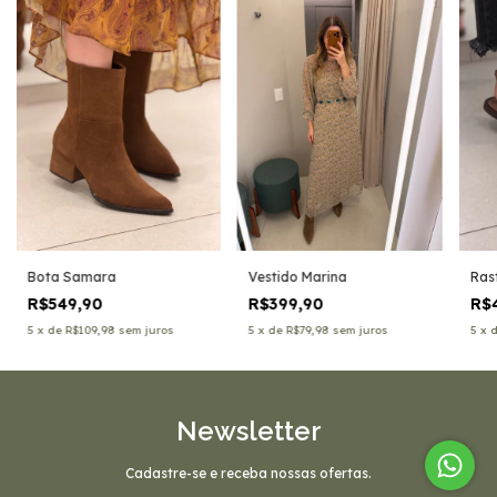
Bota Samara
Vestido Marina
Ras
R$549,90
R$399,90
R$
5
x
de
R$109,98
sem juros
5
x
de
R$79,98
sem juros
5
x
Newsletter
Cadastre-se e receba nossas ofertas.