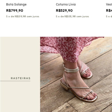
Bota Solange
Coturno Lívia
Ves
R$799,90
R$529,90
R$
5
x
de
R$159,98
sem juros
5
x
de
R$105,98
sem juros
5
x