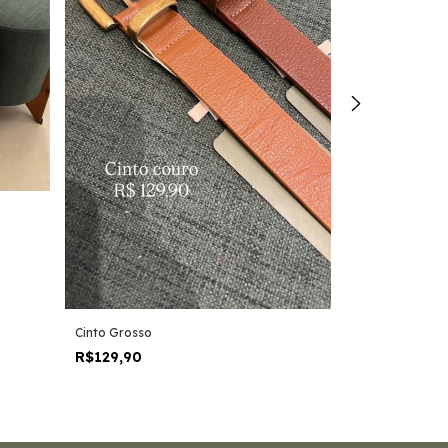
Cinto Largo Fiv
R$189,90
2
x
de
R$94,95
se
Cinto Grosso
R$129,90