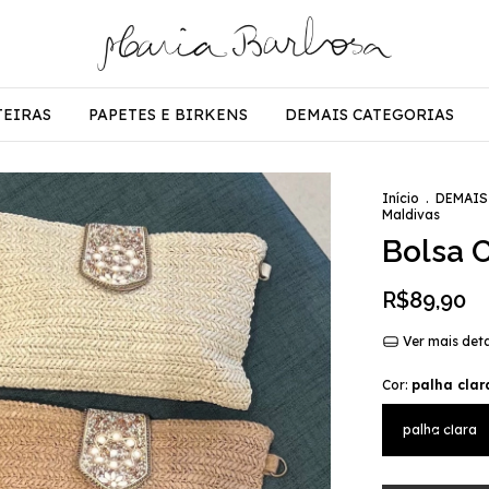
TEIRAS
PAPETES E BIRKENS
DEMAIS CATEGORIAS
Início
.
DEMAIS
Maldivas
Bolsa C
R$89,90
Ver mais det
Cor:
palha clar
palha clara