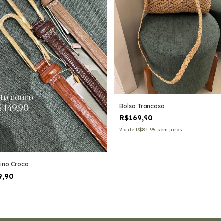
Bolsa Trancoso
R$169,90
2
x
de
R$84,95
sem juros
Fino Croco
9,90