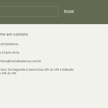
tre em contato
31972094976
1) 97209-4976
ntato@mariabarbosa.com.br
rário: De Segunda à Sexta Das 10h às 19h e Sábado
 10h às 14h