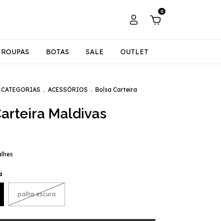
0
ROUPAS
BOTAS
SALE
OUTLET
 CATEGORIAS
.
ACESSÓRIOS
.
Bolsa Carteira
arteira Maldivas
alhes
a
palha escura