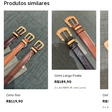
Produtos similares
Cinto Largo Fivela
R$189,90
2
x
de
R$94,95
sem juros
Cinto fino
Cinto
R$119,90
R$19
2
x
de