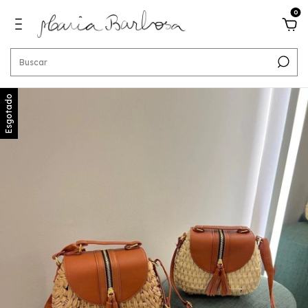
0
Esgotado