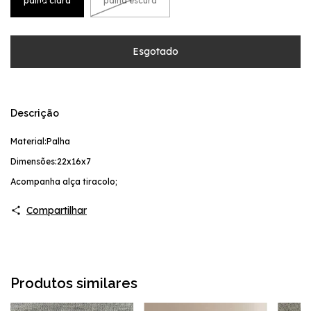
palha clara
palha escura
Descrição
Material:Palha
Dimensões:22x16x7
Acompanha alça tiracolo;
Compartilhar
Produtos similares