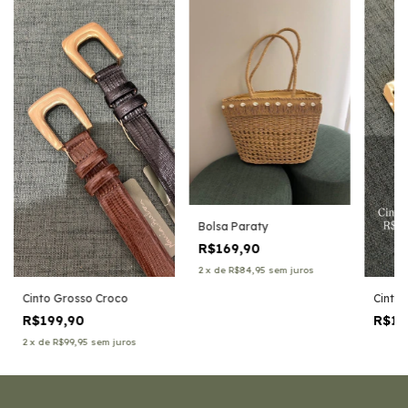
Bolsa Paraty
R$169,90
2
x
de
R$84,95
sem juros
Cinto Grosso Croco
Cinto
R$199,90
R$14
2
x
de
R$99,95
sem juros