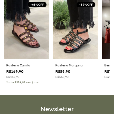
-
63
%
OFF
-
89
%
OFF
Rasteira Camila
Rasteira Morgana
Bermu
R$169,90
R$59,90
R$79
R$459,90
R$559,90
R$209,
2
x
de
R$84,95
sem juros
Newsletter