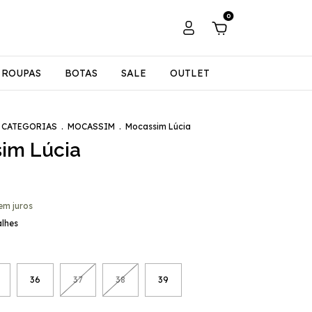
0
ROUPAS
BOTAS
SALE
OUTLET
 CATEGORIAS
.
MOCASSIM
.
Mocassim Lúcia
im Lúcia
em juros
alhes
36
37
38
39