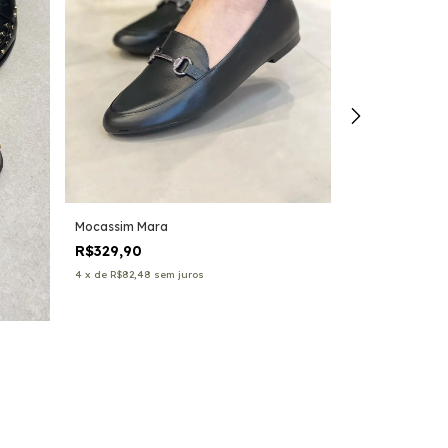
Mocassim Mara
Mocassim Tâni
R$329,90
R$399,90
4
x
de
R$82,48
sem juros
5
x
de
R$79,98
se