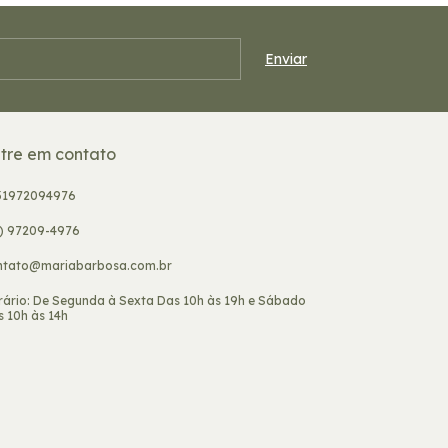
tre em contato
31972094976
1) 97209-4976
ntato@mariabarbosa.com.br
rário: De Segunda à Sexta Das 10h às 19h e Sábado
 10h às 14h