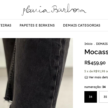
TEIRAS
PAPETES E BIRKENS
DEMAIS CATEGORIAS
Início
.
DEMAIS
Mocass
R$459,90
5
x de
R$91,98
s
Ver mais det
numeração:
34
34
35