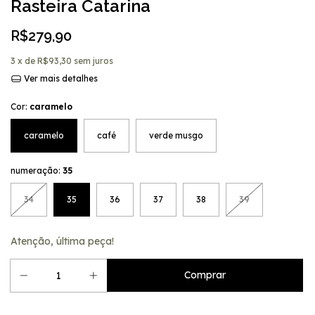
Rasteira Catarina
R$279,90
3
x de
R$93,30
sem juros
Ver mais detalhes
Cor:
caramelo
caramelo
café
verde musgo
numeração:
35
34
35
36
37
38
39
Atenção, última peça!