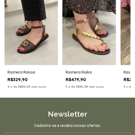
Rasteira Raíssa
Rasteira Raika
Rastei
R$329,90
R$479,90
R$27
4
x
de
R$82,48
sem juros
5
x
de
R$95,98
sem juros
3
x
de
Newsletter
Cadastre-se e receba nossas ofertas.