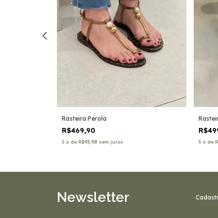
Rasteira Pérola
Rastei
R$469,90
R$49
5
x
de
R$93,98
sem juros
5
x
de
R
Newsletter
Cadastr