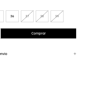
36
37
38
39
nvio