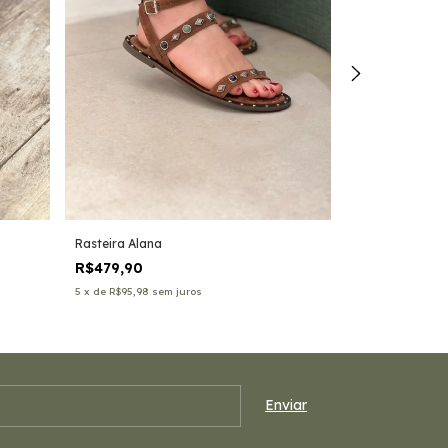
Rasteira Alana
Rasteira Riza
R$479,90
R$279,90
5
x
de
R$95,98
sem juros
3
x
de
R$93,30
sem