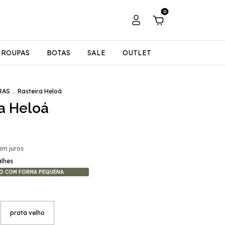
0
ROUPAS
BOTAS
SALE
OUTLET
RAS
.
Rasteira Heloá
a Heloá
em juros
alhes
O COM FORMA PEQUENA
prata velho