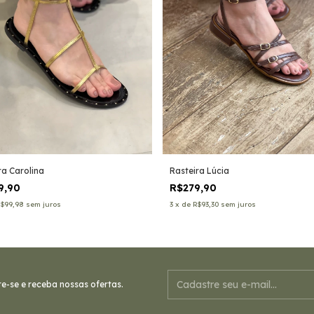
ra Carolina
Rasteira Lúcia
9,90
R$279,90
$99,98
sem juros
3
x
de
R$93,30
sem juros
e-se e receba nossas ofertas.