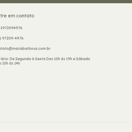
tre em contato
31972094976
1) 97209-4976
ntato@mariabarbosa.com.br
rário: De Segunda à Sexta Das 10h às 19h e Sábado
 10h às 14h