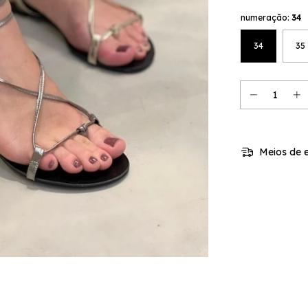
numeração:
34
34
35
Meios de e