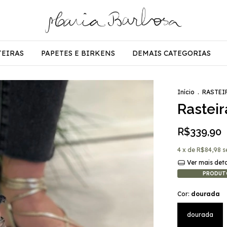
TEIRAS
PAPETES E BIRKENS
DEMAIS CATEGORIAS
Início
.
RASTEI
Rasteir
R$339,90
4
x de
R$84,98
s
Ver mais det
PRODUT
Cor:
dourada
dourada