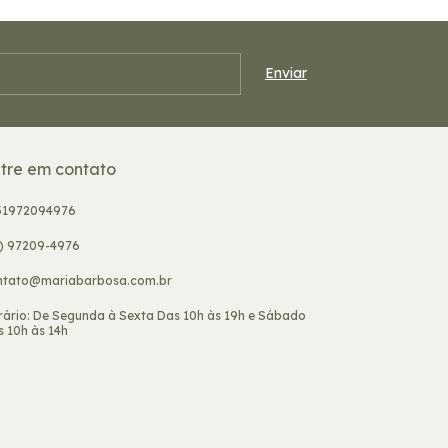
tre em contato
31972094976
1) 97209-4976
ntato@mariabarbosa.com.br
rário: De Segunda à Sexta Das 10h às 19h e Sábado
 10h às 14h