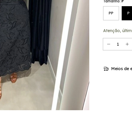
Tamanho:
P
PP
P
Atenção, últim
Meios de e