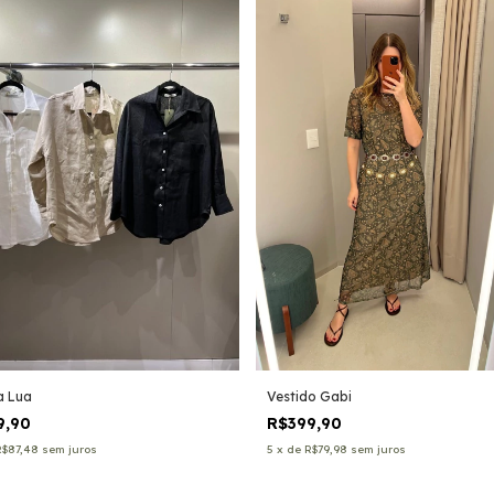
a Lua
Vestido Gabi
9,90
R$399,90
R$87,48
sem juros
5
x
de
R$79,98
sem juros