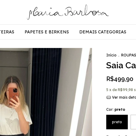
TEIRAS
PAPETES E BIRKENS
DEMAIS CATEGORIAS
Início
.
ROUPA
Saia C
R$499,90
5
x de
R$99,98
s
Ver mais det
Cor:
preto
preto