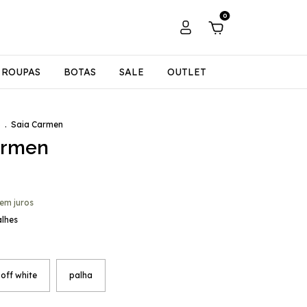
0
ROUPAS
BOTAS
SALE
OUTLET
S
.
Saia Carmen
armen
em juros
alhes
off white
palha