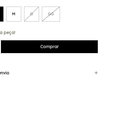
M
G
GG
a peça!
nvio