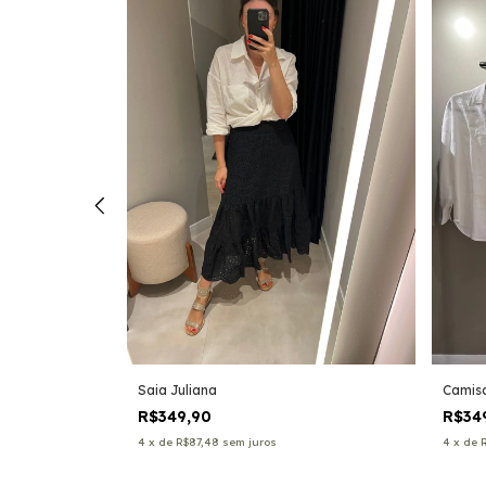
Saia Juliana
Camis
R$349,90
R$34
4
x
de
R$87,48
sem juros
4
x
de