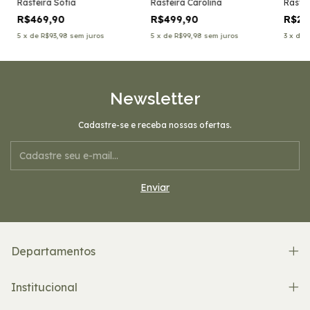
Rasteira Sofia
Rasteira Carolina
Rastei
R$469,90
R$499,90
R$27
5
x
de
R$93,98
sem juros
5
x
de
R$99,98
sem juros
3
x
de
Newsletter
Cadastre-se e receba nossas ofertas.
Departamentos
Institucional