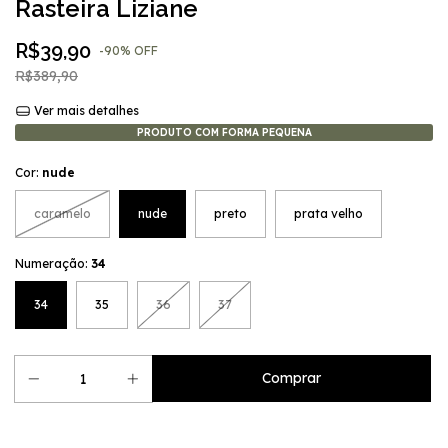
Rasteira Liziane
R$39,90
-
90
%
OFF
R$389,90
Ver mais detalhes
PRODUTO COM FORMA PEQUENA
Cor:
nude
caramelo
nude
preto
prata velho
Numeração:
34
34
35
36
37