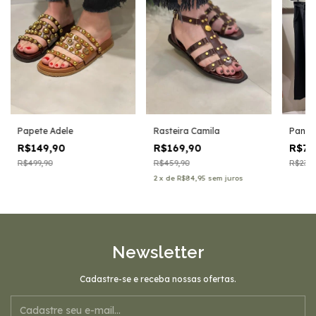
Papete Adele
Rasteira Camila
Pantal
R$149,90
R$169,90
R$79
R$499,90
R$459,90
R$239,
2
x
de
R$84,95
sem juros
Newsletter
Cadastre-se e receba nossas ofertas.