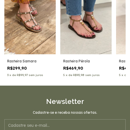
Rasteira Samara
Rasteira Pérola
Rastei
R$299,90
R$469,90
R$47
3
x
de
R$99,97
sem juros
5
x
de
R$93,98
sem juros
5
x
de
Newsletter
Cadastre-se e receba nossas ofertas.