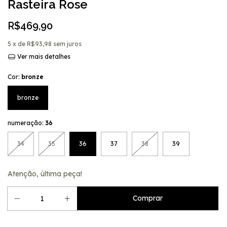
Rasteira Rose
R$469,90
5
x de
R$93,98
sem juros
Ver mais detalhes
Cor:
bronze
bronze
numeração:
36
34
35
36
37
38
39
Atenção, última peça!